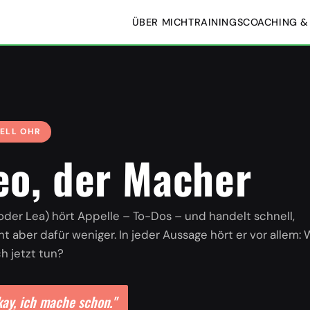
ÜBER MICH
TRAININGS
COACHING &
ELL OHR
eo, der Macher
oder Lea) hört Appelle – To-Dos – und handelt schnell,
ht aber dafür weniger. In jeder Aussage hört er vor allem:
ich jetzt tun?
ay, ich mache schon."