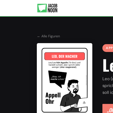
← Alle Figuren
APP
L
Leo (
spric
soll 
„Ok