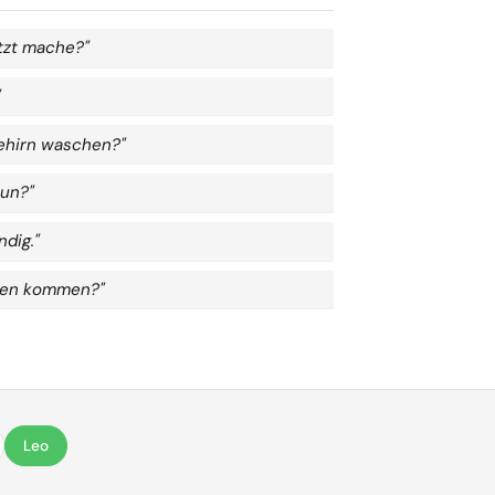
etzt mache?"
"
Gehirn waschen?"
tun?"
ndig."
chen kommen?"
Leo